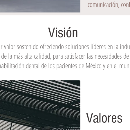
comunicación, confi
Visión
r valor sostenido ofreciendo soluciones líderes en la indu
de la más alta calidad, para satisfacer las necesidades de
habilitación dental de los pacientes de México y en el mun
Valores