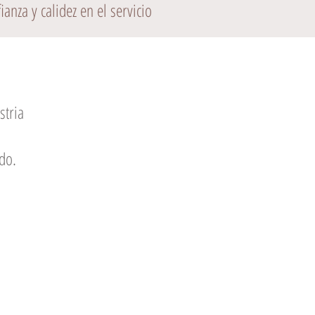
anza y calidez en el servicio
stria
do.