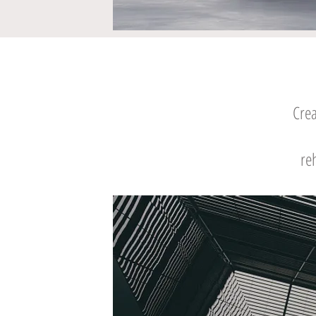
Crea
re